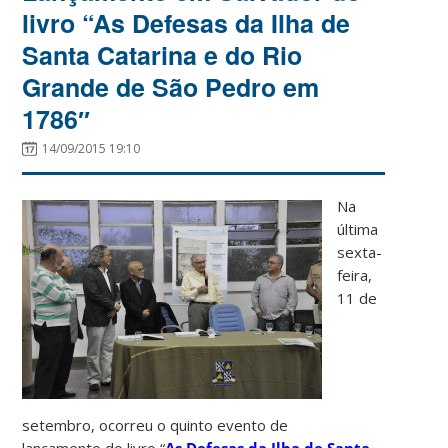
livro “As Defesas da Ilha de
Santa Catarina e do Rio
Grande de São Pedro em
1786″
14/09/2015 19:10
Na
última
sexta-
feira,
11 de
setembro, ocorreu o quinto evento de
lançamento do livro “
As Defesas da Ilha de Santa