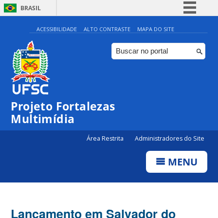
BRASIL
Simplifique!
ACESSIBILIDADE
ALTO CONTRASTE
MAPA DO SITE
Comunica BR
Participe
Acesso à informação
Legislação
Projeto Fortalezas
Canais
Multimídia
Área Restrita
Administradores do Site
MENU
Lançamento em Salvador do