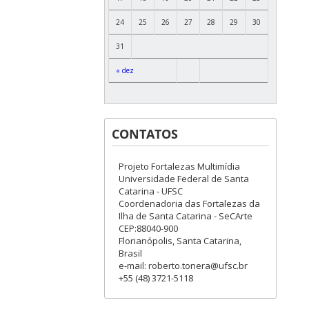
24
25
26
27
28
29
30
31
« dez
CONTATOS
Projeto Fortalezas Multimídia
Universidade Federal de Santa
Catarina - UFSC
Coordenadoria das Fortalezas da
Ilha de Santa Catarina - SeCArte
CEP:88040-900
Florianópolis, Santa Catarina,
Brasil
e-mail: roberto.tonera@ufsc.br
+55 (48) 3721-5118