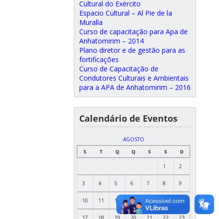
Cultural do Exército
Espacio Cultural – Al Pie de la
Muralla
Curso de capacitação para Apa de
Anhatomirim – 2014
Plano diretor e de gestão para as
fortificações
Curso de Capacitação de
Condutores Culturais e Ambientais
para a APA de Anhatomirim – 2016
Calendário de Eventos
AGOSTO
S
T
Q
Q
S
S
D
1
2
3
4
5
6
7
8
9
10
11
12
13
14
15
16
17
18
19
20
21
22
23