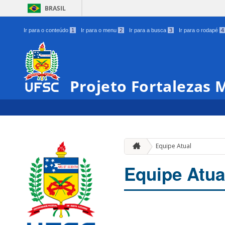
BRASIL
Ir para o conteúdo
1
Ir para o menu
2
Ir para a busca
3
Ir para o rodapé
4
Projeto Fortalezas 
Equipe Atual
Equipe Atua