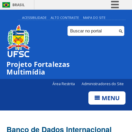
BRASIL
Simplifique!
ACESSIBILIDADE
ALTO CONTRASTE
MAPA DO SITE
Comunica BR
Participe
Acesso à informação
Legislação
Projeto Fortalezas
Canais
Multimídia
Área Restrita
Administradores do Site
MENU
Banco de Dados Internacional