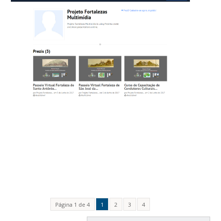
Página 1 de 4
1
2
3
4