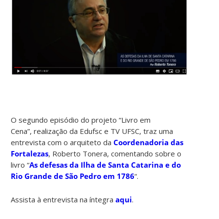
O segundo episódio do projeto “Livro em
Cena”, realização da Edufsc e TV UFSC, traz uma
entrevista com o arquiteto da
Coordenadoria das
Fortalezas
, Roberto Tonera, comentando sobre o
livro “
As defesas da Ilha de Santa Catarina e do
Rio Grande de São Pedro em 1786
“.
Assista à entrevista na íntegra
aqui
.