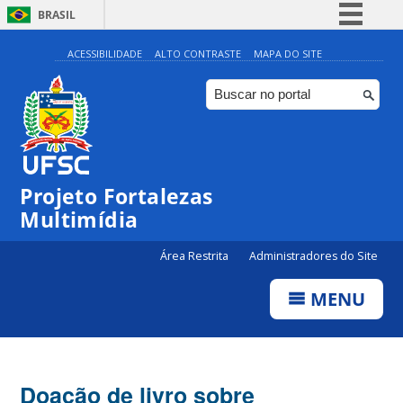
BRASIL
Simplifique!
ACESSIBILIDADE
ALTO CONTRASTE
MAPA DO SITE
Comunica BR
Participe
Acesso à informação
Legislação
Projeto Fortalezas
Canais
Multimídia
Área Restrita
Administradores do Site
MENU
Doação de livro sobre