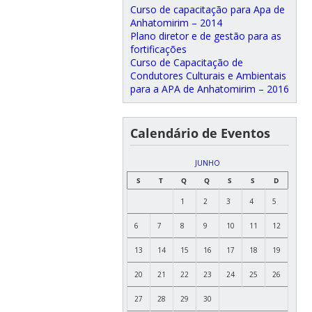
Curso de capacitação para Apa de
Anhatomirim – 2014
Plano diretor e de gestão para as
fortificações
Curso de Capacitação de
Condutores Culturais e Ambientais
para a APA de Anhatomirim – 2016
Calendário de Eventos
JUNHO
S
T
Q
Q
S
S
D
1
2
3
4
5
6
7
8
9
10
11
12
13
14
15
16
17
18
19
20
21
22
23
24
25
26
27
28
29
30