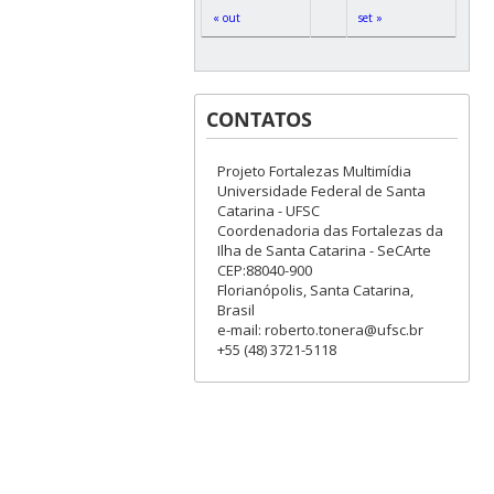
« out
set »
CONTATOS
Projeto Fortalezas Multimídia
Universidade Federal de Santa
Catarina - UFSC
Coordenadoria das Fortalezas da
Ilha de Santa Catarina - SeCArte
CEP:88040-900
Florianópolis, Santa Catarina,
Brasil
e-mail: roberto.tonera@ufsc.br
+55 (48) 3721-5118