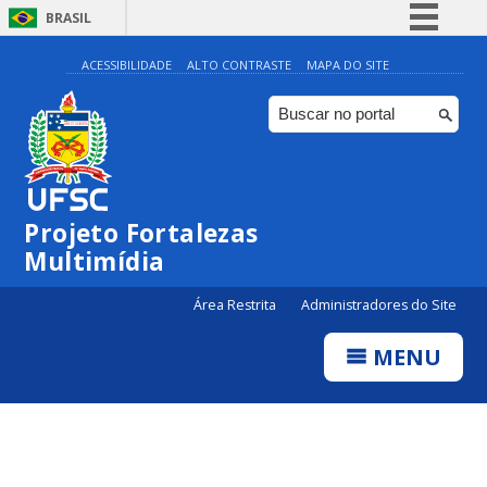
BRASIL
Simplifique!
ACESSIBILIDADE
ALTO CONTRASTE
MAPA DO SITE
Comunica BR
Participe
Acesso à informação
Legislação
Projeto Fortalezas
Canais
Multimídia
Área Restrita
Administradores do Site
MENU